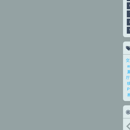
交
a
厅