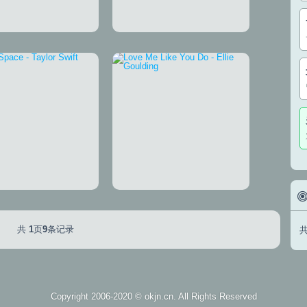
 Place In Your Heart
冬藏（无词版）
Blank Space
Love Me Like You Do
共
1
页
9
条记录
Copyright 2006-2020 ©
okjn.cn
. All Rights Reserved