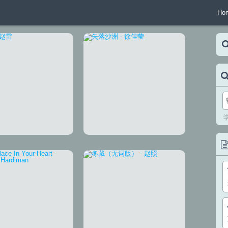
Ho
理想
失落沙洲