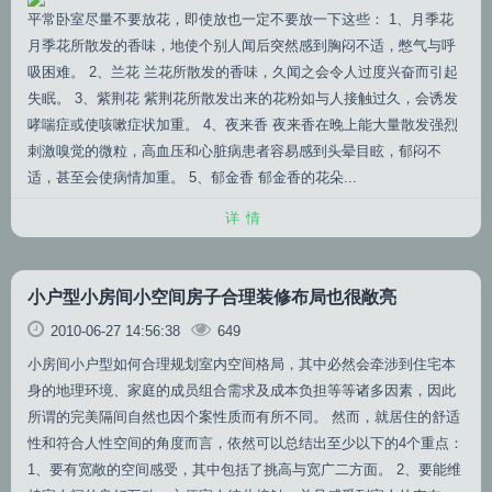
平常卧室尽量不要放花，即使放也一定不要放一下这些： 1、月季花
月季花所散发的香味，地使个别人闻后突然感到胸闷不适，憋气与呼
吸困难。 2、兰花 兰花所散发的香味，久闻之会令人过度兴奋而引起
失眠。 3、紫荆花 紫荆花所散发出来的花粉如与人接触过久，会诱发
哮喘症或使咳嗽症状加重。 4、夜来香 夜来香在晚上能大量散发强烈
刺激嗅觉的微粒，高血压和心脏病患者容易感到头晕目眩，郁闷不
适，甚至会使病情加重。 5、郁金香 郁金香的花朵...
详情
小户型小房间小空间房子合理装修布局也很敞亮
2010-06-27 14:56:38
649
小房间小户型如何合理规划室内空间格局，其中必然会牵涉到住宅本
身的地理环境、家庭的成员组合需求及成本负担等等诸多因素，因此
所谓的完美隔间自然也因个案性质而有所不同。 然而，就居住的舒适
性和符合人性空间的角度而言，依然可以总结出至少以下的4个重点：
1、要有宽敞的空间感受，其中包括了挑高与宽广二方面。 2、要能维