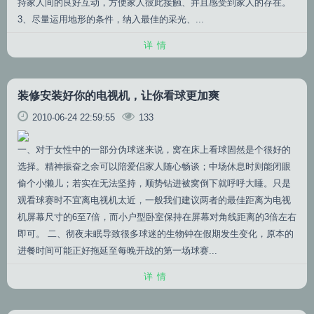
持家人间的良好互动，方便家人彼此接触、并且感受到家人的存在。
3、尽量运用地形的条件，纳入最佳的采光、...
详情
装修安装好你的电视机，让你看球更加爽
2010-06-24 22:59:55
133
一、对于女性中的一部分伪球迷来说，窝在床上看球固然是个很好的
选择。精神振奋之余可以陪爱侣家人随心畅谈；中场休息时则能闭眼
偷个小懒儿；若实在无法坚持，顺势钻进被窝倒下就呼呼大睡。只是
观看球赛时不宜离电视机太近，一般我们建议两者的最佳距离为电视
机屏幕尺寸的6至7倍，而小户型卧室保持在屏幕对角线距离的3倍左右
即可。 二、彻夜未眠导致很多球迷的生物钟在假期发生变化，原本的
进餐时间可能正好拖延至每晚开战的第一场球赛...
详情