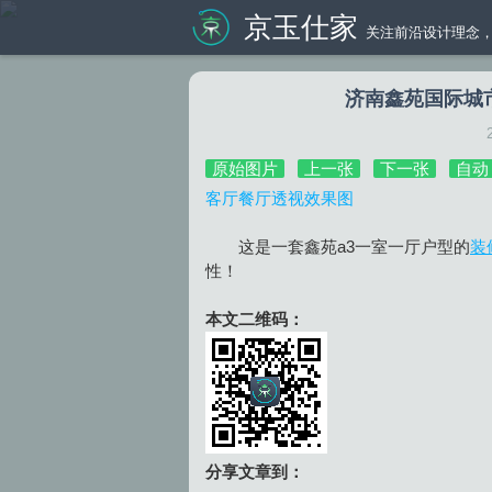
京玉仕家
关注前沿设计理念，
济南鑫苑国际城
原始图片
上一张
下一张
自动
客厅餐厅透视效果图
这是一套鑫苑a3一室一厅户型的
装
性！
本文二维码：
分享文章到：