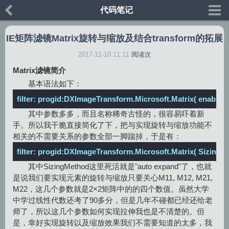
代码笔记
IE矩阵滤镜Matrix旋转与缩放及结合transform的拓展
2017-11-10 11:11
阅读
次
Matrix滤镜简介
基本语法如下：
filter: progid:DXImageTransform.Microsoft.Matrix( enabled
其中参数多多，而且名称稀奇古怪的，很容易吓着新
手。所以我干脆直接简化了下，把与实现旋转与缩放功能不
相关的不需要关系的参数全部一脚踹掉，于是有：
filter: progid:DXImageTransform.Microsoft.Matrix( SizingM
其中
SizingMethod
这里死活就是
"auto expand"
了，也就
是说我们要实现元素的旋转与缩放只要关心
M11, M12, M21,
M22
，这几个参数就是2×2矩阵中的的四个数值。虽然大学
中学过线性代数还考了90多分，但是几年不碰都已经还给老
师了，所以这几个参数如何实现拉伸我也是不清楚的。但
是，幸好实现旋转以及缩放效果我们不需要知道的太多，我