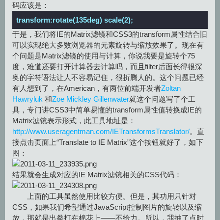
码应该是：
transform:rotate(135deg) scale(2);
于是，我们将IE的Matrix滤镜和CSS3的transform属性结合旧
可以实现绝大多数浏览器的元素旋转与缩放效果了。现在有
个问题是Matrix滤镜的使用与计算，你说我要是旋转个75
度，难道还要打开计算器去计算吗，而且filter后面长得很深
奥的字符语法让人不容易记住，很折腾人的。这个问题已经
有人想到了，在American，有两位前端开发者
Zoltan
Hawryluk
和
Zoe Mickley Gillenwater
就这个问题写了个工
具，专门讲CSS3中简单易懂的transform属性值转换成IE的
Matrix滤镜表示形式，此工具地址是：
http://www.useragentman.com/IETransformsTranslator/
。直
接点击页面上“Translate to IE Matrix”这个按钮就好了，如下
图：
结果就会生成对应的IE Matrix滤镜相关的CSS代码：
上面的工具虽然使用比较方便。但是，其功用只针对
CSS，如果我们希望通过JavaScript控制图片的旋转以及缩
放，那就是出拳打在棉花上——不给力。所以，我抽了点时