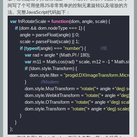
间写了个可用使用JS非常简单的控制元素旋转以及缩放的方
法。完整JavaScript代码如下：
var
 fnRotateScale = 
function
(
dom, angle, scale
) 
{

if
 (dom && dom.nodeType === 
1
) {

        angle = 
parseFloat
(angle) || 
0
;

        scale = 
parseFloat
(scale) || 
1
;

if
 (
typeof
(angle) === 
"number"
) {            
//IE
var
 rad = angle * (
Math
.PI / 
180
);

var
 m11 = 
Math
.cos(rad) * scale, m12 = 
-1
 * 
Math
.sin(r
if
 (!dom.style.Transform) {

                dom.style.filter = 
"progid:DXImageTransform.Microsof
            }            
//Modern
            dom.style.MozTransform = 
"rotate("
+ angle +
"deg) scale
            dom.style.WebkitTransform = 
"rotate("
+ angle +
"deg) sca
            dom.style.OTransform = 
"rotate("
+ angle +
"deg) scale("
+
            dom.style.Transform = 
"rotate("
+ angle +
"deg) scale("
+ 
        }     

    }

};