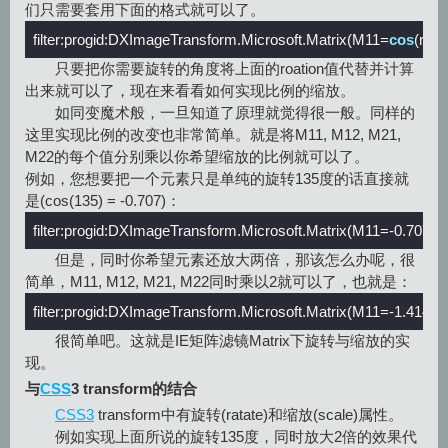
们只需要套用下面的格式就可以了。
filter:progid:DXImageTransform.Microsoft.Matrix(M11=
cos
(roat
只要把你需要旋转的角度将上面的
roation
值代替并计算
出来就可以了，现在来看看如何实现比例的缩放。
如同变魔术般，一旦知道了原理就觉得很一般。同样的
这里实现比例的改变也非常简单。就是将
M11, M12, M21,
M22
的每个值分别乘以你希望缩放的比例就可以了。
例如，您想要把一个元素只是单纯的旋转135度的话直接就
是(cos(135) = -0.707)：
filter:progid:DXImageTransform.Microsoft.Matrix(M11=
-0.707
,M
但是，同时你希望元素还放大两倍，那该怎么办呢，很
简单，
M11, M12, M21, M22
同时乘以2就可以了，也就是：
filter:progid:DXImageTransform.Microsoft.Matrix(M11=
-1.414
,M
很简单吧。这就是IE矩阵滤镜Matrix下旋转与缩放的实
现。
与
CSS
3 transform的结合
CSS3
transform中有旋转(ratate)和缩放(scale)属性。
例如实现上面所说的旋转135度，同时放大2倍的效果代